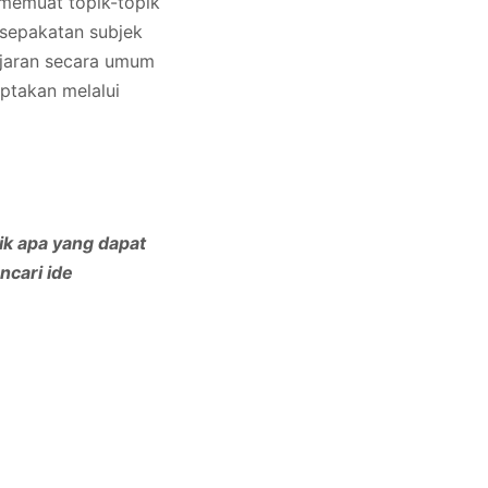
 memuat topik-topik
esepakatan subjek
lajaran secara umum
iptakan melalui
ik apa yang dapat
ncari ide